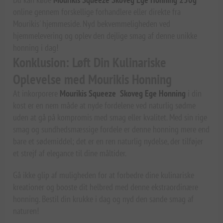
online gennem forskellige forhandlere eller direkte fra
Mourikis' hjemmeside. Nyd bekvemmeligheden ved
hjemmelevering og oplev den dejlige smag af denne unikke
honning i dag!
Konklusion: Løft Din Kulinariske
Oplevelse med Mourikis Honning
At inkorporere
Mourikis Squeeze Skoveg Ege Honning
i din
kost er en nem måde at nyde fordelene ved naturlig sødme
uden at gå på kompromis med smag eller kvalitet. Med sin rige
smag og sundhedsmæssige fordele er denne honning mere end
bare et sødemiddel; det er en ren naturlig nydelse, der tilføjer
et strejf af elegance til dine måltider.
Gå ikke glip af muligheden for at forbedre dine kulinariske
kreationer og booste dit helbred med denne ekstraordinære
honning. Bestil din krukke i dag og nyd den sande smag af
naturen!