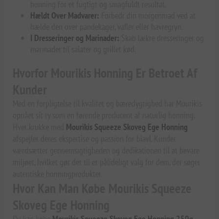
honning for et fugtigt og smagfuldt resultat.
Hældt Over Madvarer:
Forbedr din morgenmad ved at
hælde den over pandekager, vafler eller havregryn.
I Dresseringer og Marinader:
Skab lækre dresseringer og
marinader til salater og grillet kød.
Hvorfor Mourikis Honning Er Betroet Af
Kunder
Med en forpligtelse til kvalitet og bæredygtighed har Mourikis
opnået sit ry som en førende producent af naturlig honning.
Hver krukke med
Mourikis Squeeze Skoveg Ege Honning
afspejler deres ekspertise og passion for biavl. Kunder
værdsætter gennemsigtigheden og dedikationen til at bevare
miljøet, hvilket gør det til et pålideligt valg for dem, der søger
autentiske honningprodukter.
Hvor Kan Man Købe Mourikis Squeeze
Skoveg Ege Honning
Du kan købe
Mourikis Squeeze Skoveg Ege Honning 250g