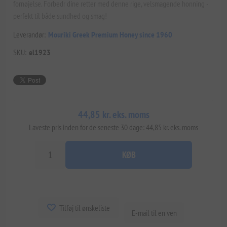
fornøjelse. Forbedr dine retter med denne rige, velsmagende honning -
perfekt til både sundhed og smag!
Leverandør:
Mouriki Greek Premium Honey since 1960
SKU:
el1923
44,85 kr. eks. moms
Laveste pris inden for de seneste 30 dage: 44,85 kr. eks. moms
KØB
Tilføj til ønskeliste
E-mail til en ven