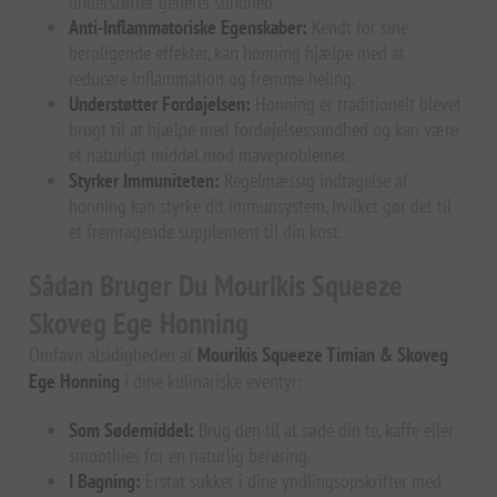
understøtter generel sundhed.
Anti-Inflammatoriske Egenskaber:
Kendt for sine
beroligende effekter, kan honning hjælpe med at
reducere inflammation og fremme heling.
Understøtter Fordøjelsen:
Honning er traditionelt blevet
brugt til at hjælpe med fordøjelsessundhed og kan være
et naturligt middel mod maveproblemer.
Styrker Immuniteten:
Regelmæssig indtagelse af
honning kan styrke dit immunsystem, hvilket gør det til
et fremragende supplement til din kost.
Sådan Bruger Du Mourikis Squeeze
Skoveg Ege Honning
Omfavn alsidigheden af
Mourikis Squeeze Timian & Skoveg
Ege Honning
i dine kulinariske eventyr:
Som Sødemiddel:
Brug den til at søde din te, kaffe eller
smoothies for en naturlig berøring.
I Bagning:
Erstat sukker i dine yndlingsopskrifter med