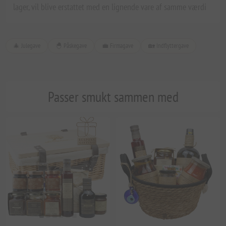
lager, vil blive erstattet med en lignende vare af samme værdi
🎄 Julegave
🐣 Påskegave
💼 Firmagave
🏡 Indflyttergave
Passer smukt sammen med