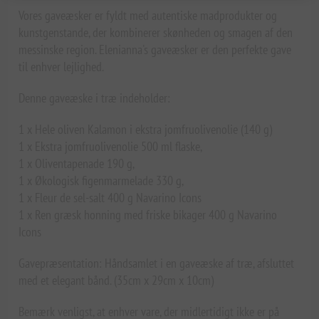
Vores gaveæsker er fyldt med autentiske madprodukter og
kunstgenstande, der kombinerer skønheden og smagen af den
messinske region. Elenianna's gaveæsker er den perfekte gave
til enhver lejlighed.
Denne gaveæske i træ indeholder:
1 x Hele oliven Kalamon i ekstra jomfruolivenolie (140 g)
1 x Ekstra jomfruolivenolie 500 ml flaske,
1 x Oliventapenade 190 g,
1 x Økologisk figenmarmelade 330 g,
1 x Fleur de sel-salt 400 g Navarino Icons
1 x Ren græsk honning med friske bikager 400 g Navarino
Icons
Gavepræsentation: Håndsamlet i en gaveæske af træ, afsluttet
med et elegant bånd. (35cm x 29cm x 10cm)
Bemærk venligst, at enhver vare, der midlertidigt ikke er på