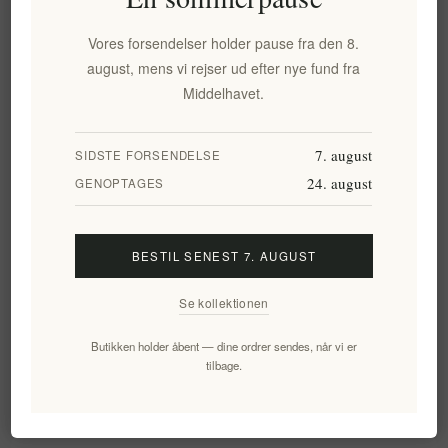
746,81 kr. eks. moms
Vores forsendelser holder pause fra den 8.
august, mens vi rejser ud efter nye fund fra
Laveste pris inden for de seneste 30 dage: 746,81 kr. eks. moms
Middelhavet.
KØB
7. august
SIDSTE FORSENDELSE
24. august
GENOPTAGES
Tilføj til ønskeliste
E-mail til en ven
BESTIL SENEST 7. AUGUST
Tilgængelighed:
På lager
Se kollektionen
Leveringsdato:
2-8 dage
Butikken holder åbent — dine ordrer sendes, når vi er
tilbage.
Overview
Reviews
Contact Us