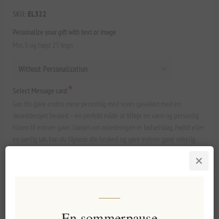
SKU:
EL322
Personalize your gift with text or image
Min. 5 og højst 25 tegn
*
Select Message card
Gør din gave endnu mere personlig med vores gavekort med en
skræddersyet besked – en perfekt måde at tilføje en varm og personlig
hilsen til enhver gave. Uanset om anledningen er fødselsdag, højtid eller
en særlig tak, kan du tilpasse din besked og gøre enhver gave virkelig
mindeværdig.
En sommerpause