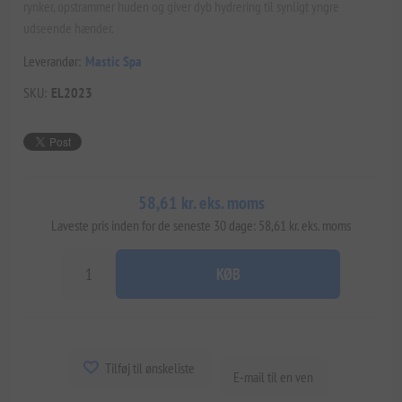
rynker, opstrammer huden og giver dyb hydrering til synligt yngre
udseende hænder.
Leverandør:
Mastic Spa
SKU:
EL2023
58,61 kr. eks. moms
Laveste pris inden for de seneste 30 dage: 58,61 kr. eks. moms
KØB
Tilføj til ønskeliste
E-mail til en ven