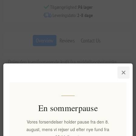
Tilgængelighed:
På lager
Leveringsdato:
2-8 dage
Overview
Reviews
Contact Us
Oplev den transformerende kraft fra middelhavsbotaniske
ingredienser med denne avancerede håndcreme, der
kombinerer æselmælk og sjælden mastiksolie. Denne
genoprettende formel leverer antirynke-, opstrammende og
foryngende fordele, samtidig med at den beskytter hænderne
mod daglig miljømæssig stress og mekanisk slid.
En sommerpause
Vigtigste fordele og funktioner
Æselmælk rig på vitaminer og proteiner forbedrer hudens
Vores forsendelser holder pause fra den 8.
blødhed og naturlige udstråling
august, mens vi rejser ud efter nye fund fra
Mastiksolie forbedrer elasticiteten og fremskynder