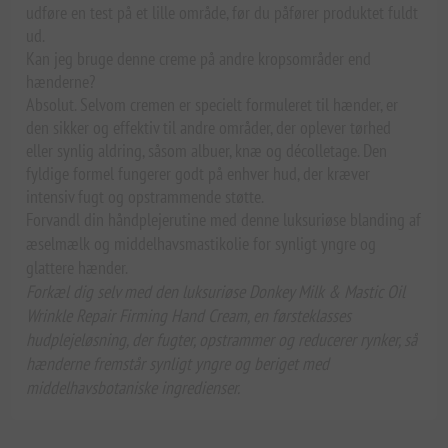
udføre en test på et lille område, før du påfører produktet fuldt
ud.
Kan jeg bruge denne creme på andre kropsområder end
hænderne?
Absolut. Selvom cremen er specielt formuleret til hænder, er
den sikker og effektiv til andre områder, der oplever tørhed
eller synlig aldring, såsom albuer, knæ og décolletage. Den
fyldige formel fungerer godt på enhver hud, der kræver
intensiv fugt og opstrammende støtte.
Forvandl din håndplejerutine med denne luksuriøse blanding af
æselmælk og middelhavsmastikolie for synligt yngre og
glattere hænder.
Forkæl dig selv med den luksuriøse Donkey Milk & Mastic Oil
Wrinkle Repair Firming Hand Cream, en førsteklasses
hudplejeløsning, der fugter, opstrammer og reducerer rynker, så
hænderne fremstår synligt yngre og beriget med
middelhavsbotaniske ingredienser.