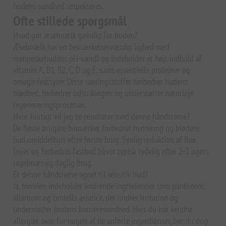
hudens sundhed respekteres.
Ofte stillede spørgsmål
Hvad gør æselmælk gavnlig for huden?
Æselmælk har en bemærkelsesværdig lighed med
menneskehudens pH-værdi og indeholder et højt indhold af
vitamin A, B1, B2, C, D og E, samt essentielle proteiner og
omega-fedtsyrer. Disse næringsstoffer forbedrer hudens
blødhed, forbedrer udstrålingen og understøtter naturlige
regenereringsprocesser.
Hvor hurtigt vil jeg se resultater med denne håndcreme?
De fleste brugere bemærker forbedret hydrering og blødere
hud umiddelbart efter første brug. Synlig reduktion af fine
linjer og forbedret fasthed bliver typisk tydelig efter 2-3 ugers
regelmæssig daglig brug.
Er denne håndcreme egnet til sensitiv hud?
Ja, formlen indeholder lindrende ingredienser som panthenol,
allantoin og centella asiatica, der lindrer irritation og
understøtter hudens barrieresundhed. Hvis du har kendte
allergier over for nogen af de anførte ingredienser, bør du dog