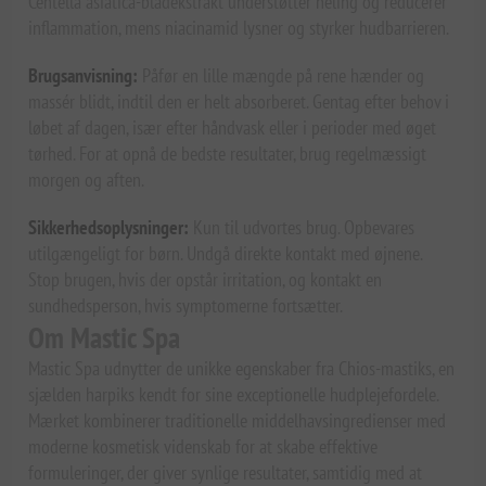
Centella asiatica-bladekstrakt understøtter heling og reducerer
inflammation, mens niacinamid lysner og styrker hudbarrieren.
Brugsanvisning:
Påfør en lille mængde på rene hænder og
massér blidt, indtil den er helt absorberet. Gentag efter behov i
løbet af dagen, især efter håndvask eller i perioder med øget
tørhed. For at opnå de bedste resultater, brug regelmæssigt
morgen og aften.
Sikkerhedsoplysninger:
Kun til udvortes brug. Opbevares
utilgængeligt for børn. Undgå direkte kontakt med øjnene.
Stop brugen, hvis der opstår irritation, og kontakt en
sundhedsperson, hvis symptomerne fortsætter.
Om Mastic Spa
Mastic Spa udnytter de unikke egenskaber fra Chios-mastiks, en
sjælden harpiks kendt for sine exceptionelle hudplejefordele.
Mærket kombinerer traditionelle middelhavsingredienser med
moderne kosmetisk videnskab for at skabe effektive
formuleringer, der giver synlige resultater, samtidig med at