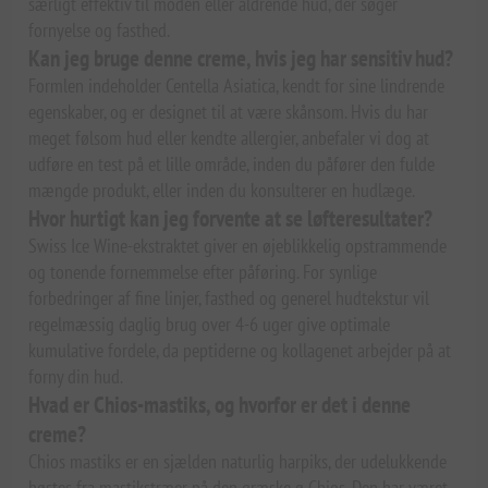
særligt effektiv til moden eller aldrende hud, der søger
fornyelse og fasthed.
Kan jeg bruge denne creme, hvis jeg har sensitiv hud?
Formlen indeholder Centella Asiatica, kendt for sine lindrende
egenskaber, og er designet til at være skånsom. Hvis du har
meget følsom hud eller kendte allergier, anbefaler vi dog at
udføre en test på et lille område, inden du påfører den fulde
mængde produkt, eller inden du konsulterer en hudlæge.
Hvor hurtigt kan jeg forvente at se løfteresultater?
Swiss Ice Wine-ekstraktet giver en øjeblikkelig opstrammende
og tonende fornemmelse efter påføring. For synlige
forbedringer af fine linjer, fasthed og generel hudtekstur vil
regelmæssig daglig brug over 4-6 uger give optimale
kumulative fordele, da peptiderne og kollagenet arbejder på at
forny din hud.
Hvad er Chios-mastiks, og hvorfor er det i denne
creme?
Chios mastiks er en sjælden naturlig harpiks, der udelukkende
høstes fra mastikstræer på den græske ø Chios. Den har været