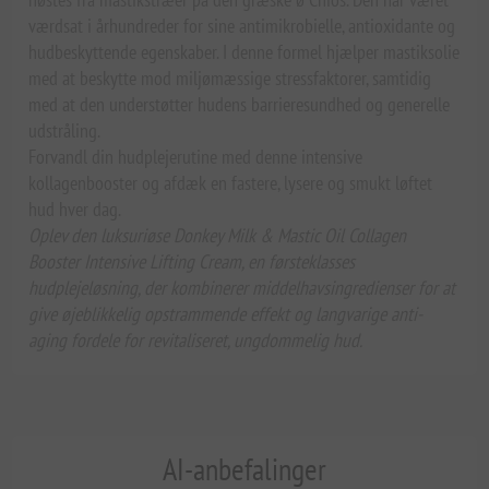
værdsat i århundreder for sine antimikrobielle, antioxidante og
hudbeskyttende egenskaber. I denne formel hjælper mastiksolie
med at beskytte mod miljømæssige stressfaktorer, samtidig
med at den understøtter hudens barrieresundhed og generelle
udstråling.
Forvandl din hudplejerutine med denne intensive
kollagenbooster og afdæk en fastere, lysere og smukt løftet
hud hver dag.
Oplev den luksuriøse Donkey Milk & Mastic Oil Collagen
Booster Intensive Lifting Cream, en førsteklasses
hudplejeløsning, der kombinerer middelhavsingredienser for at
give øjeblikkelig opstrammende effekt og langvarige anti-
aging fordele for revitaliseret, ungdommelig hud.
AI-anbefalinger