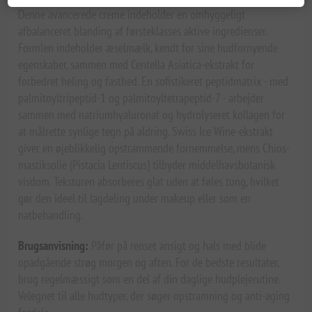
Denne avancerede creme indeholder en omhyggeligt
afbalanceret blanding af førsteklasses aktive ingredienser.
Formlen indeholder æselmælk, kendt for sine hudfornyende
egenskaber, sammen med Centella Asiatica-ekstrakt for
forbedret heling og fasthed. En sofistikeret peptidmatrix - med
palmitoyltripeptid-1 og palmitoyltetrapeptid-7 - arbejder
sammen med natriumhyaluronat og hydrolyseret kollagen for
at målrette synlige tegn på aldring. Swiss Ice Wine-ekstrakt
giver en øjeblikkelig opstrammende fornemmelse, mens Chios-
mastiksolie (Pistacia Lentiscus) tilbyder middelhavsbotanisk
visdom. Teksturen absorberes glat uden at føles tung, hvilket
gør den ideel til lagdeling under makeup eller som en
natbehandling.
Brugsanvisning:
Påfør på renset ansigt og hals med blide
opadgående strøg morgen og aften. For de bedste resultater,
brug regelmæssigt som en del af din daglige hudplejerutine.
Velegnet til alle hudtyper, der søger opstramning og anti-aging