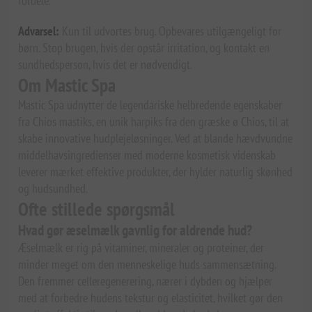
fordele.
Advarsel:
Kun til udvortes brug. Opbevares utilgængeligt for
børn. Stop brugen, hvis der opstår irritation, og kontakt en
sundhedsperson, hvis det er nødvendigt.
Om Mastic Spa
Mastic Spa udnytter de legendariske helbredende egenskaber
fra Chios mastiks, en unik harpiks fra den græske ø Chios, til at
skabe innovative hudplejeløsninger. Ved at blande hævdvundne
middelhavsingredienser med moderne kosmetisk videnskab
leverer mærket effektive produkter, der hylder naturlig skønhed
og hudsundhed.
Ofte stillede spørgsmål
Hvad gør æselmælk gavnlig for aldrende hud?
Æselmælk er rig på vitaminer, mineraler og proteiner, der
minder meget om den menneskelige huds sammensætning.
Den fremmer celleregenerering, nærer i dybden og hjælper
med at forbedre hudens tekstur og elasticitet, hvilket gør den