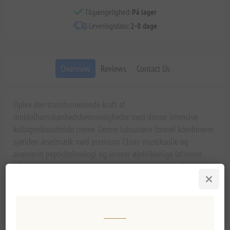
Tilgængelighed:
På lager
Leveringsdato:
2-8 dage
Overview
Reviews
Contact Us
Oplev den transformerende kraft af
middelhavsskønhedshemmeligheder med denne intensive
kollagenboostende creme. Denne luksuriøse formel kombinerer
sjælden æselmælk med premium Chios-mastiksolie og
avanceret peptidteknologi og leverer øjeblikkelige løftende
effekter, samtidig med at den fremmer langvarig hudfornyelse
og fasthed.
Vigtigste fordele og funktioner
Øjeblikkelig løftende og opstrammende effekt med synlig