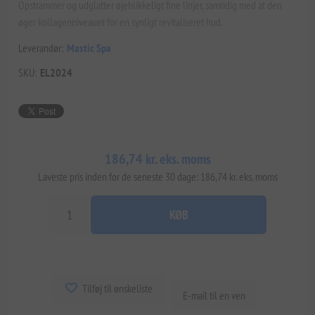
Opstrammer og udglatter øjeblikkeligt fine linjer, samtidig med at den
øger kollagenniveauet for en synligt revitaliseret hud.
Leverandør:
Mastic Spa
SKU:
EL2024
186,74 kr. eks. moms
Laveste pris inden for de seneste 30 dage: 186,74 kr. eks. moms
KØB
Tilføj til ønskeliste
E-mail til en ven