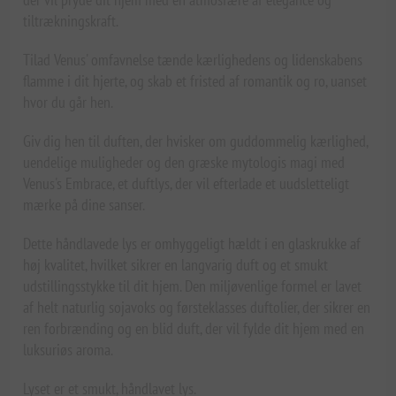
tiltrækningskraft.
Tilad Venus' omfavnelse tænde kærlighedens og lidenskabens
flamme i dit hjerte, og skab et fristed af romantik og ro, uanset
hvor du går hen.
Giv dig hen til duften, der hvisker om guddommelig kærlighed,
uendelige muligheder og den græske mytologis magi med
Venus's Embrace, et duftlys, der vil efterlade et uudsletteligt
mærke på dine sanser.
Dette håndlavede lys er omhyggeligt hældt i en glaskrukke af
høj kvalitet, hvilket sikrer en langvarig duft og et smukt
udstillingsstykke til dit hjem. Den miljøvenlige formel er lavet
af helt naturlig sojavoks og førsteklasses duftolier, der sikrer en
ren forbrænding og en blid duft, der vil fylde dit hjem med en
luksuriøs aroma.
Lyset er et smukt, håndlavet lys.