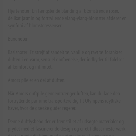
Hjertenoter: En fængslende blanding af blomstrende roser,
delikat jasmin og fortryllende ylang-ylang-blomster afslører en
symfoni af blomsteressenser.
Bundnoter
Basisnoter: Et strejf af sandeltræ, vanilje og ravtræ forankrer
duften i en varm, sensuel omfavnelse, der indbyder til følelser
af komfort og intimitet.
Amors pile er en del af duften.
Når Amors duftpile gennemtrænger luften, kan du lade den
fortryllende parfume transportere dig til Olympens idylliske
haver, hvor de græske guder regerer.
Denne duftlysbeholder er fremstillet af udsøgte materialer og
prydet med et fascinerende design og er et tidløst mesterværk,
der vil pryde dit hjem med en atmosfære af elegance og