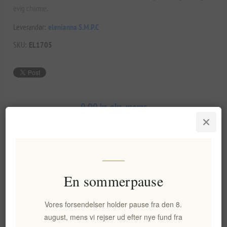
evig charme.
Leverandør:
elenianna S.M.P.C
SKU:
EL1705
0,00 kr. eks. moms
KØB
En sommerpause
Tilføj til ønskeliste
E-mail til en ven
Vores forsendelser holder pause fra den 8.
august, mens vi rejser ud efter nye fund fra
Leveringsdato:
2-8 dage