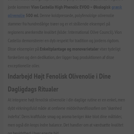
jorde kommer
Vion Castello High Phenolic EVOO – Økologisk
græsk
olivenolie
500 ml
. Denne koldpressede, polyfenolrige olivenolie
stammer fra hundredårige træer og er et strålende eksempel på
regionens anerkendte kvalitet (kilde: International Olive Council). Vion
Castello demonstrerer en dyb respekt for tradition og jordens rigdom.
Disse eksempler på
Enkeltplantage og monovarietaler
viser tydeligt
forskellen og den dedikation, der ligger bag produktionen af disse
exceptionelle olier.
Indarbejd Højt Fenolisk Olivenolie i Dine
Dagligdags Ritualer
At integrere højt fenolisk olivenolie i din daglige rutine er en enkel, men
dybt virkningsfuld måde at omfavne middelhavsfilosofien om "skønhed
indefra". Dens kraftfulde smag og aroma beriger ikke blot dine måltider,
men også din krops indre balance. Det handler om at værdsætte kvalitet
og bevidsthed i hver eneste bid.