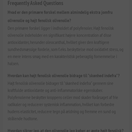
Frequently Asked Questions
Hvad er den primære forskel mellem almindelig ekstra jomfru
olivenolie og højt fenolisk olivenolie?
Den primære forskel ligger i indholdet af polyfenoler. Højt fenolisk
olivenolie indeholder en signifikant højere koncentration af disse
antioxidanter, herunder oleocanthal, hvilket giver den kraftigere
sundhedsmæssige fordele, som f.eks. beskyttelse mod oxidativt stress, og
en mere intens smag med en karakteristisk peberagtig fornemmelse i
halsen.
Hvordan kan højt fenolisk olivenolie bidrage til "skønhed indefra"?
Højt fenolisk olivenolie bidrager til "skønhed indefra" gennem sine
kraftfulde antioxidante og anti-inflammatoriske egenskaber.
Polyfenolerne beskytter kroppens celler mod skader forårsaget af frie
radikaler og reducerer systemisk inflammation, hvilket kan forbedre
hudens elasticitet, reducere tegn på ældning og fremme en sund og
strålende hudtone.
Hvordan sikrer jeg, at den olivenolie jeg køber, er ægte højt fenolisk?