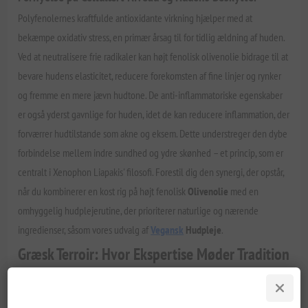
Polyfenolernes kraftfulde antioxidante virkning hjælper med at
bekæmpe oxidativ stress, en primær årsag til for tidlig ældning af huden.
Ved at neutralisere frie radikaler kan højt fenolisk olivenolie bidrage til at
bevare hudens elasticitet, reducere forekomsten af fine linjer og rynker
og fremme en mere jævn hudtone. De anti-inflammatoriske egenskaber
er også yderst gavnlige for huden, idet de kan reducere inflammation, der
forværrer hudtilstande som akne og eksem. Dette understreger den dybe
forbindelse mellem indre sundhed og ydre skønhed – et princip, som er
centralt i Xenophon Liapakis' filosofi. Forestil dig den synergi, der opstår,
når du kombinerer en kost rig på højt fenolisk
Olivenolie
med en
omhyggelig hudplejerutine, der prioriterer naturlige og nærende
ingredienser, såsom vores udvalg af
Vegansk
Hudpleje
.
Græsk Terroir: Hvor Ekspertise Møder Tradition
Grækenland, med sit solbeskinnede landskab og tusindårige
olivendyrkningstraditioner, er en sand skattekiste af højt fenolisk