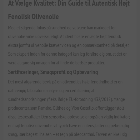
At Vælge Kvalitet: Din Guide til Autentisk Højt
Fenolisk Olivenolie
Med et stigende fokus på sundhed og velvære kan markedet for
olivenolie virke uoverskueligt. At identificere en ægte højt fenolisk
ekstra jomfru olivenolie kræver viden og en opmærksomhed på detaljer.
Som ekspert inden for denne kategori kan jeg forsikre dig om, at det er
værd at gøre sig umagen for at finde de bedste produkter.
Sertificeringer, Smagsprofil og Opbevaring
Det mest afgørende bevis på en olivenolies høje fenolindhold er en
uafhængig laboratorieanalyse og en certificering af
sundhedsanprisningen (f.eks. ifølge EU-forordning 432/2012). Mange
producenter, som Pamako, Olithea og Vion Castello, offentliggør stolt
disse testresultater. Den sensoriske oplevelse er også en vigtig indikator;
en højt fenolisk olivenolie vil typisk have en intens, bitter og peberagtig
smag, især bagest i halsen – et tegn på oleocanthal. Farven er ikke i sig