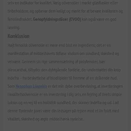
selv en indikator for kvalitet. Vælg olivenolier i mørke glasflasker eller
tinbeholdere, og opbevar dem køligt og mørkt for at bevare kvaliteten og
fenolindholdet.
Genopfyldningsdåser (EVOO)
kan også være en god
løsning.
Konklusion
Højt fenolisk olivenolie er mere end blot en ingrediens; det er en
manifestation af middelhavets tidløse visdom om sundhed, skønhed og
velvære. Gennem sin rige sammensætning af polyfenoler, især
oleocanthal, tilbyder den dybtgående fordele, der understøtter din krop
indefra – fra beskyttelse af blodlipider til fremme af en strålende hud.
Som
Xenophon Liapakis
er det min dybe overbevisning, at investeringen
i kvalitetsolivenolie er en investering i dig selv, en fejring af livets simple
luksus og en vej til en holistisk sundhed, der skinner indefra og ud. Lad
denne flydende juvel være din ledsager på rejsen mod et liv fyldt med
vitalitet, skønhed og ægte middelhavsk nydelse.