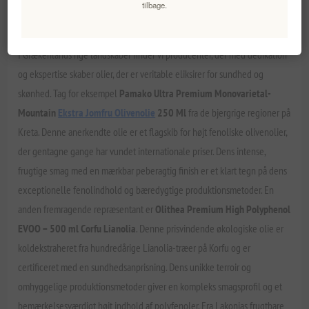
tilbage.
kategorier som
Økologisk & Tidlig Høst
virkelig kommer til sin ret.
Autentiske Græske Skatte
I Grækenlands rige landskaber finder vi producenter, der med dedikation
og ekspertise skaber olier, der er veritable eliksirer for sundhed og
skønhed. Tag for eksempel
Pamako Ultra Premium Monovarietal-
Mountain
Ekstra Jomfru Olivenolie
250 Ml
fra de bjergrige regioner på
Kreta. Denne anerkendte olie er et flagskib for højt fenoliske olivenolier,
der gentagne gange har vundet internationale priser. Dens intense,
frugtige smag med en mærkbar peberagtig finish er et klart tegn på dens
exceptionelle fenolindhold og bæredygtige produktionsmetoder. En
anden fremragende repræsentant er
Olithea Premium High Polyphenol
EVOO – 500 ml Corfu Lianolia
. Denne prisvindende økologiske olie er
koldekstraheret fra hundredårige Lianolia-træer på Korfu og er
certificeret med en sundhedsanprisning. Dens unikke terroir og
omhyggelige produktionsmetoder giver en kompleks smagsprofil og et
bemærkelsesværdigt højt indhold af polyfenoler. Fra Lakonias frugtbare