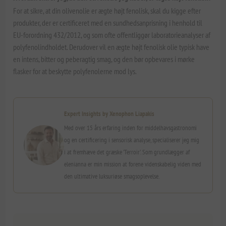
For at sikre, at din olivenolie er ægte højt fenolisk, skal du kigge efter
produkter, der er certificeret med en sundhedsanprisning i henhold til
EU-forordning 432/2012, og som ofte offentliggør laboratorieanalyser af
polyfenolindholdet. Derudover vil en ægte højt fenolisk olie typisk have
en intens, bitter og peberagtig smag, og den bør opbevares i mørke
flasker for at beskytte polyfenolerne mod lys.
Expert Insights by Xenophon Liapakis
Med over 15 års erfaring inden for middelhavsgastronomi
og en certificering i sensorisk analyse, specialiserer jeg mig
i at fremhæve det græske 'Terroir'. Som grundlægger af
elenianna er min mission at forene videnskabelig viden med
den ultimative luksuriøse smagsoplevelse.