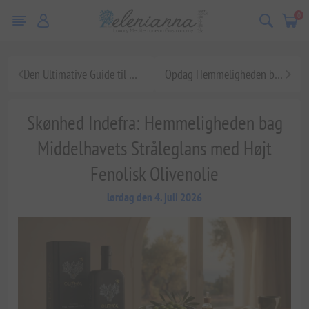
0
Den Ultimative Guide til Højt Fenolisk Olivenolie: Gastronomiens Flydende Guld
Opdag Hemmeligheden bag Højt Fenolisk Olivenolie: En Dybdegående Guide til Græsk Terroir og Sundhed
Skønhed Indefra: Hemmeligheden bag
Middelhavets Stråleglans med Højt
Fenolisk Olivenolie
lørdag den 4. juli 2026