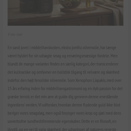
8 min read
En sand juvel i middelhavskosten, ekstra jomfru olivenolie, har længe
været hyldet for sin udsøgte smag og ernæringsmæssige fordele. Men
blandt de mange varianter findes en særlig kategori, der transcenderer
det kulinariske og omfavner en holistisk tilgang til velvære og skønhed
indefra: den højt fenoliske olivenolie. Som Xenophon Liapakis, med over
15 års erfaring inden for middelhavsgastronomi og en dyb passion for det
græske terroir, er det min ære at guide dig gennem denne enestående
ingrediens' verden. Vi udforsker, hvordan denne flydende guld ikke blot
beriger vores smagsløg, men også forynger vores krop og sjæl med dens
uovertrufne sundhedsfremmende egenskaber. Dette er en filosofi, en
livsstil, og en vej til varig skønhed, der udspringer af naturens reneste