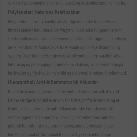
som en vital komponent i en sund livsstil og et skønhedsregime indefra.
Polyfenoler: Naturens Kraftpakker
Polyfenoler er en stor familie af naturlige organiske forbindelser, der
findes i planter, herunder olivenfrugten. I olivenolie fungerer de som
stærke antioxidanter, der bekæmper frie radikaler i kroppen – molekyler,
der er kendt for at forårsage cellulær skade og bidrage til aldring og
sygdom. Disse forbindelser giver også olivenolien dens karakteristiske
bitre smag og peberagtige fornemmelse i halsen, hvilket er et tegn på
høj kvalitet og friskhed. Jo mere bid og skarphed, jo højere fenolindhold.
Oleocanthal: Anti-inflammatorisk Vidunder
Blandt de mange polyfenoler i olivenolie skiller oleocanthal sig ud.
Denne særlige forbindelse er unik for ekstra jomfru olivenolie og er
kendt for sine potentielle anti-inflammatoriske egenskaber, ofte
sammenlignet med ibuprofen. Forskning har belyst oleocanthals
potentielle rolle i at modulere inflammatoriske processer (kilde:
PubMed, Journal of Nutritional Biochemistry). Den peberagtige