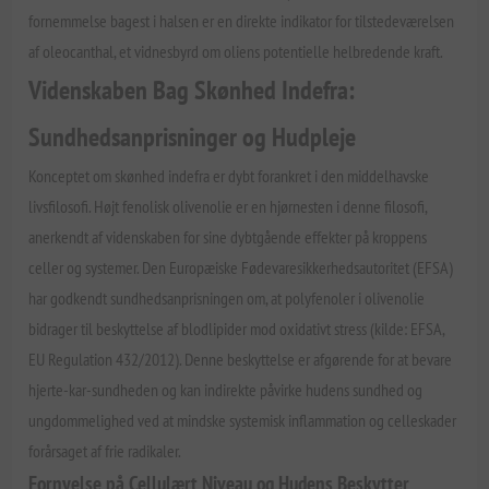
fornemmelse bagest i halsen er en direkte indikator for tilstedeværelsen
af oleocanthal, et vidnesbyrd om oliens potentielle helbredende kraft.
Videnskaben Bag Skønhed Indefra:
Sundhedsanprisninger og Hudpleje
Konceptet om skønhed indefra er dybt forankret i den middelhavske
livsfilosofi. Højt fenolisk olivenolie er en hjørnesten i denne filosofi,
anerkendt af videnskaben for sine dybtgående effekter på kroppens
celler og systemer. Den Europæiske Fødevaresikkerhedsautoritet (EFSA)
har godkendt sundhedsanprisningen om, at polyfenoler i olivenolie
bidrager til beskyttelse af blodlipider mod oxidativt stress (kilde: EFSA,
EU Regulation 432/2012). Denne beskyttelse er afgørende for at bevare
hjerte-kar-sundheden og kan indirekte påvirke hudens sundhed og
ungdommelighed ved at mindske systemisk inflammation og celleskader
forårsaget af frie radikaler.
Fornyelse på Cellulært Niveau og Hudens Beskytter