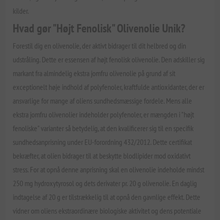
kilder.
Hvad gør "Højt Fenolisk" Olivenolie Unik?
Forestil dig en olivenolie, der aktivt bidrager til dit helbred og din
udstråling. Dette er essensen af højt fenolisk olivenolie. Den adskiller sig
markant fra almindelig ekstra jomfru olivenolie på grund af sit
exceptionelt høje indhold af polyfenoler, kraftfulde antioxidanter, der er
ansvarlige for mange af oliens sundhedsmæssige fordele. Mens alle
ekstra jomfru olivenolier indeholder polyfenoler, er mængden i "højt
fenoliske" varianter så betydelig, at den kvalificerer sig til en specifik
sundhedsanprisning under EU-forordning 432/2012. Dette certifikat
bekræfter, at olien bidrager til at beskytte blodlipider mod oxidativt
stress. For at opnå denne anprisning skal en olivenolie indeholde mindst
250 mg hydroxytyrosol og dets derivater pr. 20 g olivenolie. En daglig
indtagelse af 20 g er tilstrækkelig til at opnå den gavnlige effekt. Dette
vidner om oliens ekstraordinære biologiske aktivitet og dens potentiale