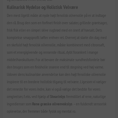
Kulinarisk Nydelse og Holistisk Velvære
Den mest ligetil måde at nyde højt fenolisk olivenolie på er at indtage
den rå. Brug den som en forfinet finish over salater, grillede grøntsager,
frisk fisk eller en simpel skive rugbrød med en snert af havsalt. Dets
komplekse smagsprofil løfter enhver ret. Overvej at starte din dag med
en skefuld højt fenolisk olivenolie, måske kombineret med citronsaft,
som et energigivende og rensende ritual, dybt forankret i mange
middelhavskulturer. For at bevare de maksimale sundhedsfordele bør
den bruges som en finisholie snarere end til stegning ved høj varme.
Udover dens kulinariske anvendelse kan den højt fenoliske olivenolie
inspirere til en bredere holistisk tilgang til velvære. Ligesom vi vælger
det reneste for vores indre, kan vi også vælge det bedste for vores
omgivelser, f.eks. ved hjælp af
Stearinlys
fremstillet af rene, naturlige
ingredienser som
Rene græske olivenvokslys
– en fuldendt sensorisk
oplevelse, der fremmer både fysisk og mental ro.