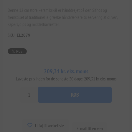
Denne 12 cm store keramikskål er hånddrejet på øen Sifnos og
fremstillet af traditionelle græske håndværkere til servering af oliven,
kapers, dips og middelhavsretter.
SKU:
EL2079
209,31 kr. eks. moms
Laveste pris inden for de seneste 30 dage: 209,31 kr. eks. moms
KØB
Tilføj til ønskeliste
E-mail til en ven