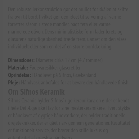
Den robuste lerkonstruktion gør det muligt for skålen at skifte
fra ovn til bord, hvilket gør den ideel til servering af varme
forretter såsom ristede mandler, bagt feta eller varme
marinerede oliven. Dens minimalistiske form lader lerets og
glasurens naturlige skønhed træde frem, uanset om den vises
individuelt eller som en del af en større borddækning.
Dimensioner:
Diameter cirka 12 cm (4,7 tommer)
Materiale:
Fødevaresikker glaseret ler
Oprindelse:
Håndlavet på Sifnos, Grækenland
Pleje:
Håndvask anbefales for at bevare den håndlavede finish
Om Sifnos Keramik
Sifnos Ceramic hylder Sifnos' rige keramikarv, en ø der er kendt
i hele Det Ægæiske Hav for sine mesterkeramikere. Hvert stykke
er håndlavet af dygtige håndværkere, der hylder traditionelle
drejeteknikker, der er gået i arv gennem generationer. Resultatet
er funktionelt service, der bærer den stille luksus og
autenticitet af græsk ø-håndværk.