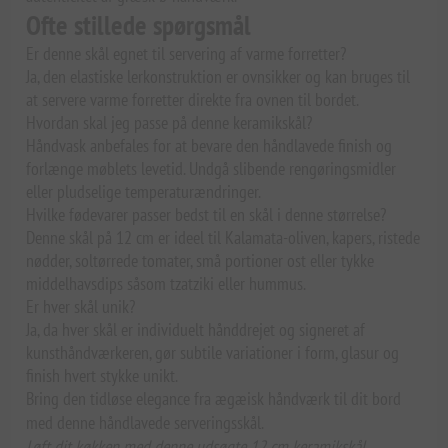
Ofte stillede spørgsmål
Er denne skål egnet til servering af varme forretter?
Ja, den elastiske lerkonstruktion er ovnsikker og kan bruges til
at servere varme forretter direkte fra ovnen til bordet.
Hvordan skal jeg passe på denne keramikskål?
Håndvask anbefales for at bevare den håndlavede finish og
forlænge møblets levetid. Undgå slibende rengøringsmidler
eller pludselige temperaturændringer.
Hvilke fødevarer passer bedst til en skål i denne størrelse?
Denne skål på 12 cm er ideel til Kalamata-oliven, kapers, ristede
nødder, soltørrede tomater, små portioner ost eller tykke
middelhavsdips såsom tzatziki eller hummus.
Er hver skål unik?
Ja, da hver skål er individuelt hånddrejet og signeret af
kunsthåndværkeren, gør subtile variationer i form, glasur og
finish hvert stykke unikt.
Bring den tidløse elegance fra ægæisk håndværk til dit bord
med denne håndlavede serveringsskål.
Løft dit køkken med denne udsøgte 12 cm keramikskål,