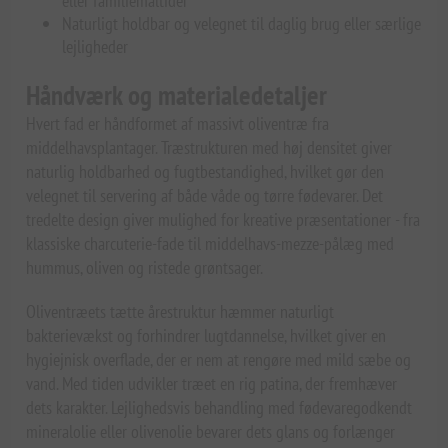
eller familiemåltider
Naturligt holdbar og velegnet til daglig brug eller særlige
lejligheder
Håndværk og materialedetaljer
Hvert fad er håndformet af massivt oliventræ fra
middelhavsplantager. Træstrukturen med høj densitet giver
naturlig holdbarhed og fugtbestandighed, hvilket gør den
velegnet til servering af både våde og tørre fødevarer. Det
tredelte design giver mulighed for kreative præsentationer - fra
klassiske charcuterie-fade til middelhavs-mezze-pålæg med
hummus, oliven og ristede grøntsager.
Oliventræets tætte årestruktur hæmmer naturligt
bakterievækst og forhindrer lugtdannelse, hvilket giver en
hygiejnisk overflade, der er nem at rengøre med mild sæbe og
vand. Med tiden udvikler træet en rig patina, der fremhæver
dets karakter. Lejlighedsvis behandling med fødevaregodkendt
mineralolie eller olivenolie bevarer dets glans og forlænger