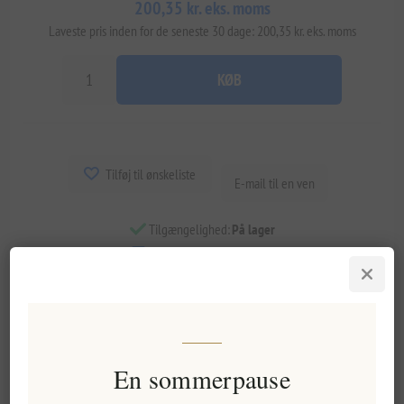
200,35 kr. eks. moms
Laveste pris inden for de seneste 30 dage: 200,35 kr. eks. moms
KØB
Tilføj til ønskeliste
E-mail til en ven
Tilgængelighed:
På lager
Leveringsdato:
2-8 dage
Overview
Specifications
Reviews
Contact Us
En sommerpause
Dette håndlavede forretfad i oliventræ har tre generøse rum