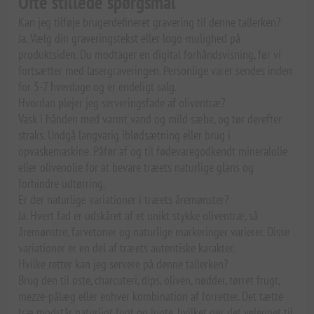
Ofte stillede spørgsmål
Kan jeg tilføje brugerdefineret gravering til denne tallerken?
Ja. Vælg din graveringstekst eller logo-mulighed på
produktsiden. Du modtager en digital forhåndsvisning, før vi
fortsætter med lasergraveringen. Personlige varer sendes inden
for 5-7 hverdage og er endeligt salg.
Hvordan plejer jeg serveringsfade af oliventræ?
Vask i hånden med varmt vand og mild sæbe, og tør derefter
straks. Undgå langvarig iblødsætning eller brug i
opvaskemaskine. Påfør af og til fødevaregodkendt mineralolie
eller olivenolie for at bevare træets naturlige glans og
forhindre udtørring.
Er der naturlige variationer i træets åremønster?
Ja. Hvert fad er udskåret af et unikt stykke oliventræ, så
åremønstre, farvetoner og naturlige markeringer varierer. Disse
variationer er en del af træets autentiske karakter.
Hvilke retter kan jeg servere på denne tallerken?
Brug den til oste, charcuteri, dips, oliven, nødder, tørret frugt,
mezze-pålæg eller enhver kombination af forretter. Det tætte
træ modstår naturligt fugt og lugte, hvilket gør det velegnet til