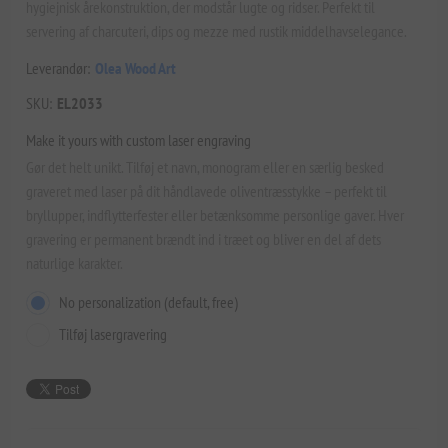
hygiejnisk årekonstruktion, der modstår lugte og ridser. Perfekt til
servering af charcuteri, dips og mezze med rustik middelhavselegance.
Leverandør:
Olea Wood Art
SKU:
EL2033
Make it yours with custom laser engraving
Gør det helt unikt. Tilføj et navn, monogram eller en særlig besked
graveret med laser på dit håndlavede oliventræsstykke – perfekt til
bryllupper, indflytterfester eller betænksomme personlige gaver. Hver
gravering er permanent brændt ind i træet og bliver en del af dets
naturlige karakter.
No personalization (default, free)
Tilføj lasergravering