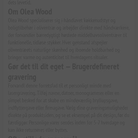
dets levetid.
Om Olea Wood
Olea Wood specialiserer sig i håndlavet køkkenudstyr og
boligtilbehør i oliventræ og arbejder direkte med håndværkere,
der forvandler bæredygtigt høstede middelhavsoliventræer til
funktionelle, tidløse stykker. Hver genstand afspejler
oliventræets naturlige skønhed og iboende holdbarhed og
bringer varme og autenticitet til hverdagens ritualer.
Gør det til dit eget — Brugerdefineret
gravering
Forvandl denne forretsfad til et personligt minde med
lasergravering. Tilføj navne, datoer, monogrammer eller en
simpel besked for at skabe en mindeværdig bryllupsgave,
indflyttergave eller firmagave. Vælg dine graveringsmuligheder
direkte på produktsiden, og se et eksempel på dit design, før du
færdiggør. Personlige varer sendes inden for 5-7 hverdage og
kan ikke returneres eller byttes.