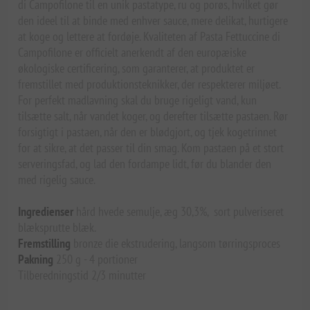
di Campofilone til en unik pastatype, ru og porøs, hvilket gør
den ideel til at binde med enhver sauce, mere delikat, hurtigere
at koge og lettere at fordøje. Kvaliteten af Pasta Fettuccine di
Campofilone er officielt anerkendt af den europæiske
økologiske certificering, som garanterer, at produktet er
fremstillet med produktionsteknikker, der respekterer miljøet.
For perfekt madlavning skal du bruge rigeligt vand, kun
tilsætte salt, når vandet koger, og derefter tilsætte pastaen. Rør
forsigtigt i pastaen, når den er blødgjort, og tjek kogetrinnet
for at sikre, at det passer til din smag. Kom pastaen på et stort
serveringsfad, og lad den fordampe lidt, før du blander den
med rigelig sauce.
Ingredienser
hård hvede semulje, æg 30,3%, sort pulveriseret
blæksprutte blæk.
Fremstilling
bronze die ekstrudering, langsom tørringsproces
Pakning
250 g - 4 portioner
Tilberedningstid 2/3 minutter