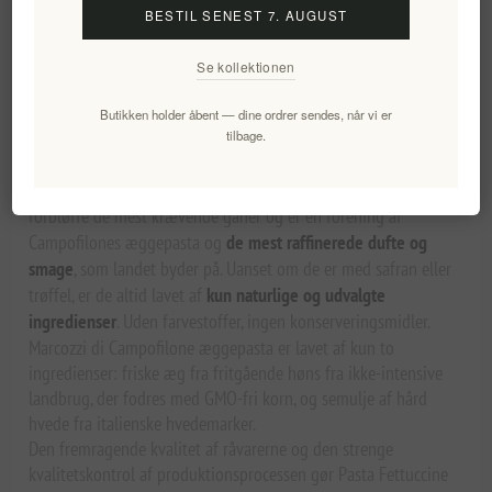
BESTIL SENEST 7. AUGUST
Se kollektionen
Overview
Specifications
Reviews
Contact Us
Butikken holder åbent — dine ordrer sendes, når vi er
tilbage.
Special egg fettuccine
Marcozzi of Campofilone
Special egg fettuccine
er født til at
forbløffe de mest krævende ganer og er en forening af
Campofilones æggepasta og
de mest raffinerede dufte og
smage
, som landet byder på. Uanset om de er med safran eller
trøffel, er de altid lavet af
kun naturlige og udvalgte
ingredienser
. Uden farvestoffer, ingen konserveringsmidler.
Marcozzi di Campofilone æggepasta er lavet af kun to
ingredienser: friske æg fra fritgående høns fra ikke-intensive
landbrug, der fodres med GMO-fri korn, og semulje af hård
hvede fra italienske hvedemarker.
Den fremragende kvalitet af råvarerne og den strenge
kvalitetskontrol af produktionsprocessen gør Pasta Fettuccine