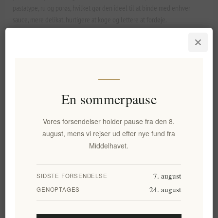
pastatype, ru og porøs, hvilket gør den ideel til at binde med enhver
sauce, mere delikat, hurtigere at koge og lettere at fordøje.
SKU:
EL1504
En sommerpause
0,00 kr. eks. moms
Enhedspris: 0,00 kr. per 1 kg(s)
Vores forsendelser holder pause fra den 8.
august, mens vi rejser ud efter nye fund fra
KØB
Middelhavet.
7. august
SIDSTE FORSENDELSE
Tilføj til ønskeliste
24. august
E-mail til en ven
GENOPTAGES
Leveringsdato:
2-8 dage