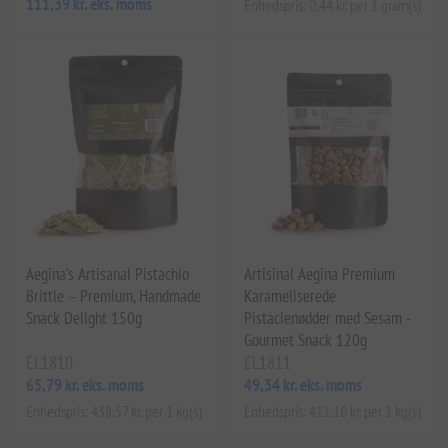
111,39 kr. eks. moms
Enhedspris: 0,44 kr. per 1 gram(s)
Aegina’s Artisanal Pistachio
Artisinal Aegina Premium
Brittle – Premium, Handmade
Karameliserede
Snack Delight 150g
Pistacienødder med Sesam -
Gourmet Snack 120g
EL1810
EL1811
65,79 kr. eks. moms
49,34 kr. eks. moms
Enhedspris: 438,57 kr. per 1 kg(s)
Enhedspris: 411,16 kr. per 1 kg(s)