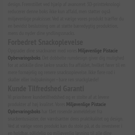
design. Fremstillet ved hjælp af avanceret 3D-printteknologi
reducerer denne boks ikke kun affald, men støtter også
miljøvenlige praksisser. Ved at vælge vores produkt træffer du
en bevidst beslutning om at støtte bæredygtig produktion,
mens du nyder dine yndlingssnacks.
Forbedret Snackoplevelse
Opgrader dine snackvaner med vores
Miljøvenlige Pistacie
Opbevaringsboks
. Det dobbelte rumdesign giver dig mulighed
for at adskille dine lækre snacks fra affaldet, hvilket fører til en
mere fornøjelig og renere snacksoplevelse. Ikke flere rod i
skaller eller indpakninger—bare ren snackglæde!
Kunde Tilfredshed Garanti
Vi prioriterer kundetilfredshed og er stolte af at levere
produkter af høj kvalitet. Vores
Miljøvenlige Pistacie
Opbevaringsboks
har fået rosende anmeldelser fra
snackentusiaster, der værdsætter dens praktikalitet og design.
Ved at vælge vores produkt kan du stole på, at du investerer i
en holdbar, pålidelig og miljøvenlig løsning til alle dine