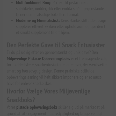
Multifunktionel Brug:
Perfekt til pistacienødder,
solsikkefrø, nødder, slik eller endda små nipsgenstande,
tjener denne alsidige boks flere formål.
Moderne og Minimalistisk:
Dens slanke, stilfulde design
supplerer ethvert køkken eller opholdsrum og gør den til
et smukt supplement til dit hjem.
Den Perfekte Gave til Snack Entusiaster
Er du på udkig efter en gennemtænkt og unik gave? Den
Miljøvenlige Pistacie Opbevaringsboks
er et fremragende valg
for nøddeelskere, snackentusiaster eller enhver, der værdsætter
smart og bæredygtig design. Denne praktiske, stilfulde
opbevaringsløsning vil helt sikkert imponere og er et must-
have for enhver snackelsker.
Hvorfor Vælge Vores Miljøvenlige
Snackboks?
Vores
pistacie opbevaringsboks
skiller sig ud på markedet på
grund af sit engagement i bæredygtighed og brugervenligt