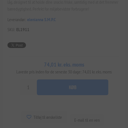
låg, designet til at holde dine snacks friske, samtidig med at det fremmer
bæredygtighed. Perfekt for miljøbevidste forbrugere!
Leverandør:
elenianna S.M.P.C
SKU:
EL1911
74,01 kr. eks. moms
Laveste pris inden for de seneste 30 dage: 74,01 kr. eks. moms
KØB
Tilføj til ønskeliste
E-mail til en ven