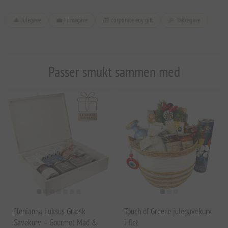
🎄 Julegave
💼 Firmagave
🎁 corporate eoy gift
🙏 Takkegave
Passer smukt sammen med
Elenianna Luksus Græsk
Touch of Greece julegavekurv
Gavekurv – Gourmet Mad &
i flet