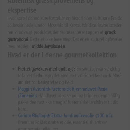
Autentisk græsk proveniens og
ekspertise
Hver vare i denne kurv fortæller en historie om kulturarv. Fra de
solbeskinnede lunde i Messinia til Kretas håndværksværksteder
har vi udvalgt produkter, der repræsenterer toppen af
græsk
gastronomi
. Dette er ikke bare mad; Det er en kulturel oplevelse
med rødder i
middelhavskosten
.
Hvad er der i denne gourmetkollektion
Flettet gavekurv med ondt øje:
En smuk, genanvendelig
tofarvet fletkurv prydet med en traditionel keramisk
Mati
-
amulet for beskyttelse og held.
Maggiri Autentisk Kretensisk Hjemmelavet Pasta
(Zimenia):
Håndlavet med semolina bringer denne 400g
pakke den rustikke smag af kretensiske landsbyer til dit
bord.
Corinto Økologisk Ekstra Jomfruolivenolie (100 ml):
Premium koldekstraheret olie, essentiel til enhver
gourmetsalat eller -ret.