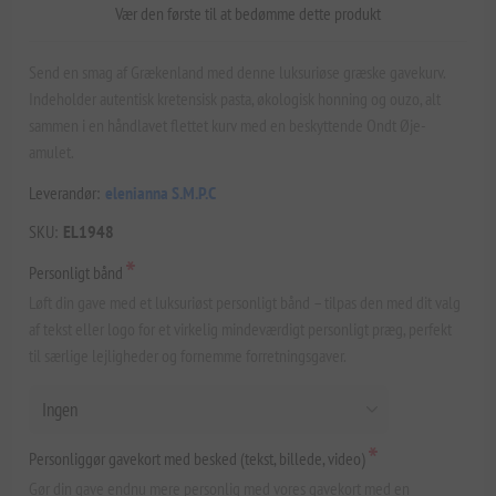
Vær den første til at bedømme dette produkt
Send en smag af Grækenland med denne luksuriøse græske gavekurv.
Indeholder autentisk kretensisk pasta, økologisk honning og ouzo, alt
sammen i en håndlavet flettet kurv med en beskyttende Ondt Øje-
amulet.
Leverandør:
elenianna S.M.P.C
SKU:
EL1948
*
Personligt bånd
Løft din gave med et luksuriøst personligt bånd – tilpas den med dit valg
af tekst eller logo for et virkelig mindeværdigt personligt præg, perfekt
til særlige lejligheder og fornemme forretningsgaver.
*
Personliggør gavekort med besked (tekst, billede, video)
Gør din gave endnu mere personlig med vores gavekort med en