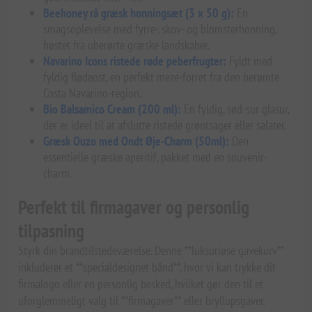
Beehoney rå græsk honningsæt (3 x 50 g):
En
smagsoplevelse med fyrre-, skov- og blomsterhonning,
høstet fra uberørte græske landskaber.
Navarino Icons ristede røde peberfrugter:
Fyldt med
fyldig flødeost, en perfekt meze-forret fra den berømte
Costa Navarino-region.
Bio Balsamico Cream (200 ml):
En fyldig, sød-sur glasur,
der er ideel til at afslutte ristede grøntsager eller salater.
Græsk Ouzo med Ondt Øje-Charm (50ml):
Den
essentielle græske aperitif, pakket med en souvenir-
charm.
Perfekt til firmagaver og personlig
tilpasning
Styrk din brandtilstedeværelse. Denne **luksuriøse gavekurv**
inkluderer et **specialdesignet bånd**, hvor vi kan trykke dit
firmalogo eller en personlig besked, hvilket gør den til et
uforglemmeligt valg til **firmagaver** eller bryllupsgaver.