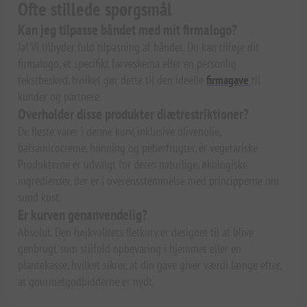
Ofte stillede spørgsmål
Kan jeg tilpasse båndet med mit firmalogo?
Ja! Vi tilbyder fuld tilpasning af båndet. Du kan tilføje dit
firmalogo, et specifikt farveskema eller en personlig
tekstbesked, hvilket gør dette til den ideelle
firmagave
til
kunder og partnere.
Overholder disse produkter diætrestriktioner?
De fleste varer i denne kurv, inklusive olivenolie,
balsamicocreme, honning og peberfrugter, er vegetariske.
Produkterne er udvalgt for deres naturlige, økologiske
ingredienser, der er i overensstemmelse med principperne om
sund kost.
Er kurven genanvendelig?
Absolut. Den højkvalitets fletkurv er designet til at blive
genbrugt som stilfuld opbevaring i hjemmet eller en
plantekasse, hvilket sikrer, at din gave giver værdi længe efter,
at gourmetgodbidderne er nydt.