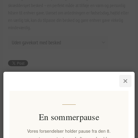
skræddersyet besked – en perfekt måde at tilføje en varm og personlig
hilsen til enhver gave. Uanset om anledningen er fødselsdag, højtid eller
en særlig tak, kan du tilpasse din besked og gøre enhver gave virkelig
mindeværdig.
373,03 kr. eks. moms
Laveste pris inden for de seneste 30 dage: 373,03 kr. eks. moms
KØB
En sommerpause
Vores forsendelser holder pause fra den 8.