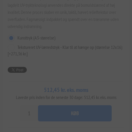
lagdelt UV-trykteknologi anvendes direkte på bomuldslærred af høj
kvalitet. Denne proces skaber en unik, taktil, hævet relieftekstur over
overfladen. Fagmæssigt indpakket og spændt over en træramme uden
udvendig indramning.
Kunsttryk (A3-størrelse)
Tekstureret UV-lærredstryk - Klar til at hænge op (størrelse 12x16)
[+271,36 kr.]
512,45 kr. eks. moms
Laveste pris inden for de seneste 30 dage: 512,45 kr. eks. moms
KØB