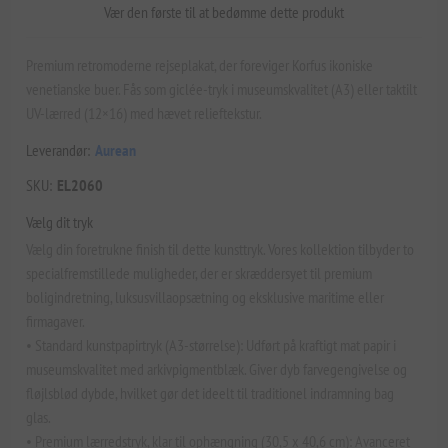
Vær den første til at bedømme dette produkt
Premium retromoderne rejseplakat, der foreviger Korfus ikoniske
venetianske buer. Fås som giclée-tryk i museumskvalitet (A3) eller taktilt
UV-lærred (12×16) med hævet relieftekstur.
Leverandør:
Aurean
SKU:
EL2060
Vælg dit tryk
Vælg din foretrukne finish til dette kunsttryk. Vores kollektion tilbyder to
specialfremstillede muligheder, der er skræddersyet til premium
boligindretning, luksusvillaopsætning og eksklusive maritime eller
firmagaver.
• Standard kunstpapirtryk (A3-størrelse): Udført på kraftigt mat papir i
museumskvalitet med arkivpigmentblæk. Giver dyb farvegengivelse og
fløjlsblød dybde, hvilket gør det ideelt til traditionel indramning bag
glas.
• Premium lærredstryk, klar til ophængning (30,5 x 40,6 cm): Avanceret