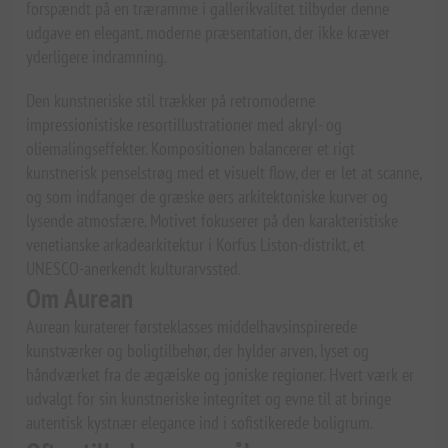
forspændt på en træramme i gallerikvalitet tilbyder denne
udgave en elegant, moderne præsentation, der ikke kræver
yderligere indramning.
Den kunstneriske stil trækker på retromoderne
impressionistiske resortillustrationer med akryl- og
oliemalingseffekter. Kompositionen balancerer et rigt
kunstnerisk penselstrøg med et visuelt flow, der er let at scanne,
og som indfanger de græske øers arkitektoniske kurver og
lysende atmosfære. Motivet fokuserer på den karakteristiske
venetianske arkadearkitektur i Korfus Liston-distrikt, et
UNESCO-anerkendt kulturarvssted.
Om Aurean
Aurean kuraterer førsteklasses middelhavsinspirerede
kunstværker og boligtilbehør, der hylder arven, lyset og
håndværket fra de ægæiske og joniske regioner. Hvert værk er
udvalgt for sin kunstneriske integritet og evne til at bringe
autentisk kystnær elegance ind i sofistikerede boligrum.