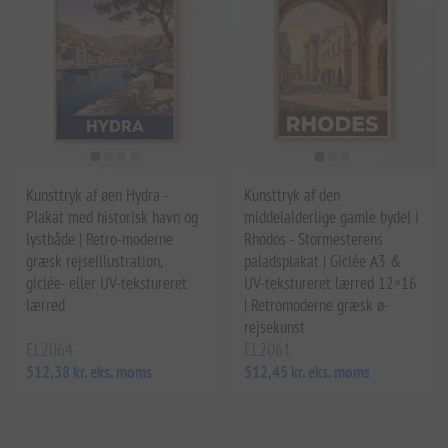
Kunsttryk af øen Hydra -
Kunsttryk af den
Plakat med historisk havn og
middelalderlige gamle bydel i
lystbåde | Retro-moderne
Rhodos - Stormesterens
græsk rejseillustration,
paladsplakat | Giclée A3 &
giclée- eller UV-tekstureret
UV-tekstureret lærred 12×16
lærred
| Retromoderne græsk ø-
rejsekunst
EL2064
EL2061
512,38 kr. eks. moms
512,45 kr. eks. moms