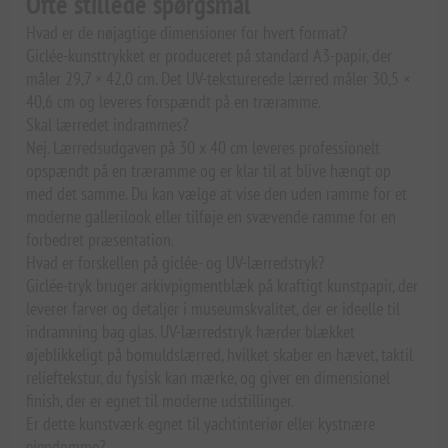
Ofte stillede spørgsmål
Hvad er de nøjagtige dimensioner for hvert format?
Giclée-kunsttrykket er produceret på standard A3-papir, der
måler 29,7 × 42,0 cm. Det UV-teksturerede lærred måler 30,5 ×
40,6 cm og leveres forspændt på en træramme.
Skal lærredet indrammes?
Nej. Lærredsudgaven på 30 x 40 cm leveres professionelt
opspændt på en træramme og er klar til at blive hængt op
med det samme. Du kan vælge at vise den uden ramme for et
moderne gallerilook eller tilføje en svævende ramme for en
forbedret præsentation.
Hvad er forskellen på giclée- og UV-lærredstryk?
Giclée-tryk bruger arkivpigmentblæk på kraftigt kunstpapir, der
leverer farver og detaljer i museumskvalitet, der er ideelle til
indramning bag glas. UV-lærredstryk hærder blækket
øjeblikkeligt på bomuldslærred, hvilket skaber en hævet, taktil
relieftekstur, du fysisk kan mærke, og giver en dimensionel
finish, der er egnet til moderne udstillinger.
Er dette kunstværk egnet til yachtinteriør eller kystnære
ejendomme?