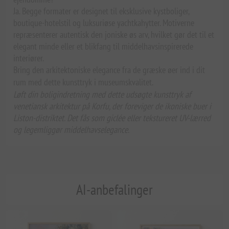
Ja. Begge formater er designet til eksklusive kystboliger,
boutique-hotelstil og luksuriøse yachtkahytter. Motiverne
repræsenterer autentisk den joniske øs arv, hvilket gør det til et
elegant minde eller et blikfang til middelhavsinspirerede
interiører.
Bring den arkitektoniske elegance fra de græske øer ind i dit
rum med dette kunsttryk i museumskvalitet.
Løft din boligindretning med dette udsøgte kunsttryk af
venetiansk arkitektur på Korfu, der foreviger de ikoniske buer i
Liston-distriktet. Det fås som giclée eller tekstureret UV-lærred
og legemliggør middelhavselegance.
AI-anbefalinger