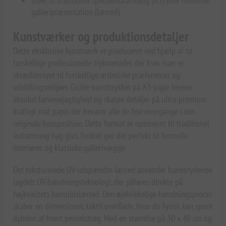
Ideel til traditionel specialindramning (A3) eller moderne
galleripræsentation (lærred)
Kunstværker og produktionsdetaljer
Dette eksklusive kunstværk er produceret ved hjælp af to
forskellige professionelle trykmetoder, der hver især er
skræddersyet til forskellige æstetiske præferencer og
udstillingsmiljøer. Giclée-kunsttrykket på A3-papir leverer
absolut farvenøjagtighed og skarpe detaljer på ultra-premium
kraftigt mat papir, der bevarer alle de fine overgange i den
originale komposition. Dette format er optimeret til traditionel
indramning bag glas, hvilket gør det perfekt til formelle
interiører og klassiske gallerivægge.
Det teksturerede UV-udspændte lærred anvender banebrydende
lagdelt UV-hærdningsteknologi, der påføres direkte på
højkvalitets bomuldslærred. Den øjeblikkelige hærdningsproces
skaber en dimensionel, taktil overflade, hvor du fysisk kan spore
dybden af hvert penselstrøg. Med en størrelse på 30 x 40 cm og