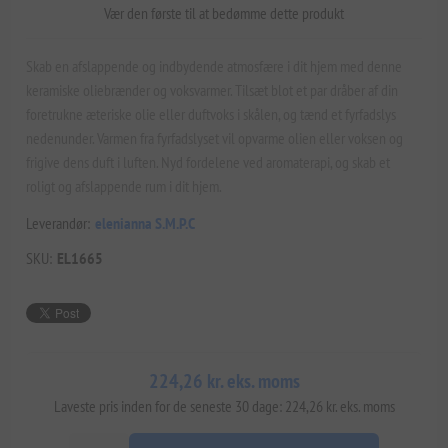
Vær den første til at bedømme dette produkt
Skab en afslappende og indbydende atmosfære i dit hjem med denne
keramiske oliebrænder og voksvarmer. Tilsæt blot et par dråber af din
foretrukne æteriske olie eller duftvoks i skålen, og tænd et fyrfadslys
nedenunder. Varmen fra fyrfadslyset vil opvarme olien eller voksen og
frigive dens duft i luften. Nyd fordelene ved aromaterapi, og skab et
roligt og afslappende rum i dit hjem.
Leverandør:
elenianna S.M.P.C
SKU:
EL1665
224,26 kr. eks. moms
Laveste pris inden for de seneste 30 dage: 224,26 kr. eks. moms