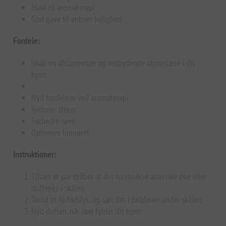
Ideal til aromaterapi
God gave til enhver lejlighed
Fordele:
Skab en afslappende og indbydende atmosfære i dit
hjem
.
Nyd fordelene ved aromaterapi
Reducer stress
Forbedre søvn
Optimere humøret
Instruktioner:
Tilsæt et par dråber af din foretrukne æteriske olie eller
duftvoks i skålen.
Tænd et fyrfadslys, og sæt det i holderen under skålen.
Nyd duften, når den fylder dit hjem.