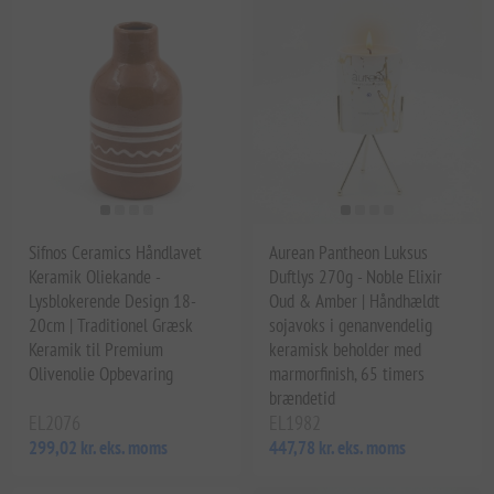
Sifnos Ceramics Håndlavet
Aurean Pantheon Luksus
Keramik Oliekande -
Duftlys 270g - Noble Elixir
Lysblokerende Design 18-
Oud & Amber | Håndhældt
20cm | Traditionel Græsk
sojavoks i genanvendelig
Keramik til Premium
keramisk beholder med
Olivenolie Opbevaring
marmorfinish, 65 timers
brændetid
EL2076
EL1982
299,02 kr. eks. moms
447,78 kr. eks. moms