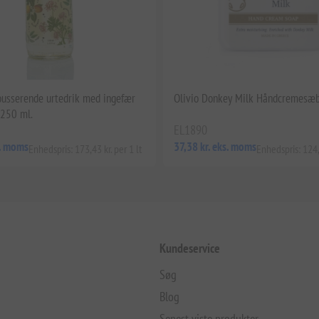
usserende urtedrik med ingefær
Olivio Donkey Milk Håndcremesæ
 250 ml.
EL1890
s. moms
37,38 kr. eks. moms
Enhedspris: 173,43 kr. per 1 lt
Enhedspris: 124,5
Kundeservice
Søg
Blog
Senest viste produkter