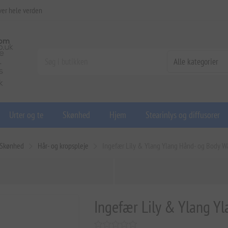
ver hele verden
Urter og te
Skønhed
Hjem
Stearinlys og diffusorer
Skønhed
Hår- og kropspleje
Ingefær Lily & Ylang Ylang Hånd- og Body W
Ingefær Lily & Ylang Y