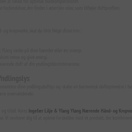
en af vaske for optimal hudkompatibilitet.
orbindelser, der findes i æteriske olier, som tilføjer duftprofilen.
 og kropvaske, skal du blot følge disse trin:
g Ylang vaske på dine hænder eller en svamp.
 skum rense og give energi.
varende duft af din yndlingsblomsteraroma.
ndlingslys
ementere dine yndlingsduftlys og skabe en harmonisk duftoplevelse i hel
 være overvældende.
og tillid. Vores
Ingefær Lilje & Ylang Ylang Nærende Hånd- og Kropva
ne. Vi inviterer dig til at opleve forskellen med et produkt, der kombine