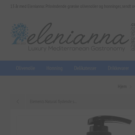
13 år med Elenianna: Prisvindende græske olivenolier og honninger, sendt o
Olivenolie
Honning
Delikatesser
Drikkevarer
Hjem
Elements Natural flydende s...