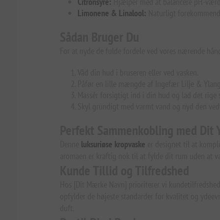
Citronsyre:
Hjælper med at balancere pH-værdi
Limonene & Linalool:
Naturligt forekommende f
Sådan Bruger Du
For at nyde de fulde fordele ved vores nærende hånd-
Våd din hud i bruseren eller ved vasken.
Påfør en lille mængde af Ingefær Lilje & Ylan
Massér forsigtigt ind i din hud og lad det rige
Skyl grundigt med varmt vand og nyd den ved
Perfekt Sammenkobling med Dit Y
Denne
luksuriøse kropvaske
er designet til at kompl
aromaen er kraftig nok til at fylde dit rum uden at
Kunde Tillid og Tilfredshed
Hos [Dit Mærke Navn] prioriterer vi kundetilfredshed 
opfylder de højeste standarder for kvalitet og ydeev
duft.