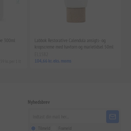
be 300ml
Labbok Restorative Calendula ansigts- og
kropscreme med havtorn og marietidsel 50ml
EL1582
104,66 kr. eks. moms
9 kr. per 1 lt
Nyhedsbrev
Tilmeld
Frameld