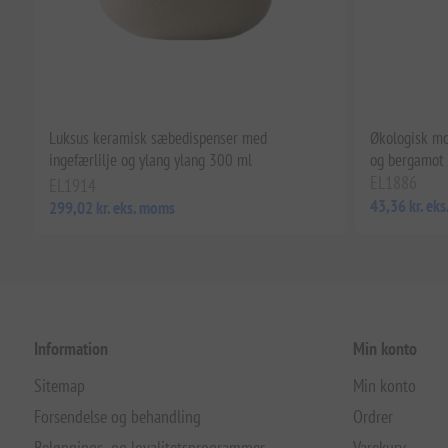
Luksus keramisk sæbedispenser med
Økologisk mo
ingefærlilje og ylang ylang 300 ml
og bergamot
EL1886
EL1914
43,36 kr. ek
299,02 kr. eks. moms
Information
Min konto
Sitemap
Min konto
Forsendelse og behandling
Ordrer
Belønnings- og loyalitetsprogrammer
Varekurv