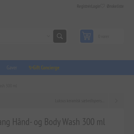
Registrér
Login
Ønskeliste
0 varer
Gaver
✨Gift Concierge
ash 300 ml
Luksus keramisk sæbedispens...
lang Hånd- og Body Wash 300 ml