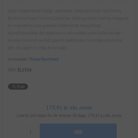
Oplev Grækenlands fyldige, autentiske smagsoplevelser med Honey
BeeHoney Græsk Honning Gaveæske. Dette gourmet honning-smagssæt
er en kurateret rejse gennem Grækenlands mangfoldige
blomsterlandskab, der præsenterer seks unikke sorter fra forskellige
terroirer. Det er en perfekt gave til madelskere, honningkendere eller
alle, der søger en smag af ren natur.
Leverandør:
Honey Beehoney
SKU:
EL1926
179,41 kr. eks. moms
Laveste pris inden for de seneste 30 dage: 179,41 kr. eks. moms
KØB