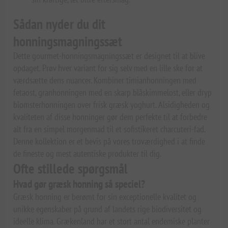
Sådan nyder du dit
honningsmagningssæt
Dette gourmet-honningsmagningssæt er designet til at blive
opdaget. Prøv hver variant for sig selv med en lille ske for at
værdsætte dens nuancer. Kombiner timianhonningen med
fetaost, granhonningen med en skarp blåskimmelost, eller dryp
blomsterhonningen over frisk græsk yoghurt. Alsidigheden og
kvaliteten af disse honninger gør dem perfekte til at forbedre
alt fra en simpel morgenmad til et sofistikeret charcuteri-fad.
Denne kollektion er et bevis på vores troværdighed i at finde
de fineste og mest autentiske produkter til dig.
Ofte stillede spørgsmål
Hvad gør græsk honning så speciel?
Græsk honning er berømt for sin exceptionelle kvalitet og
unikke egenskaber på grund af landets rige biodiversitet og
ideelle klima. Grækenland har et stort antal endemiske planter