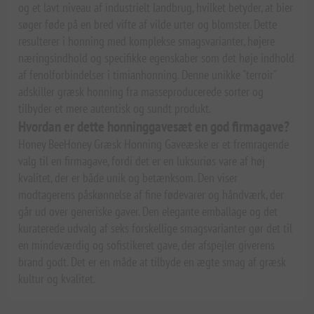
og et lavt niveau af industrielt landbrug, hvilket betyder, at bier
søger føde på en bred vifte af vilde urter og blomster. Dette
resulterer i honning med komplekse smagsvarianter, højere
næringsindhold og specifikke egenskaber som det høje indhold
af fenolforbindelser i timianhonning. Denne unikke "terroir"
adskiller græsk honning fra masseproducerede sorter og
tilbyder et mere autentisk og sundt produkt.
Hvordan er dette honninggavesæt en god firmagave?
Honey BeeHoney Græsk Honning Gaveæske er et fremragende
valg til en firmagave, fordi det er en luksuriøs vare af høj
kvalitet, der er både unik og betænksom. Den viser
modtagerens påskønnelse af fine fødevarer og håndværk, der
går ud over generiske gaver. Den elegante emballage og det
kuraterede udvalg af seks forskellige smagsvarianter gør det til
en mindeværdig og sofistikeret gave, der afspejler giverens
brand godt. Det er en måde at tilbyde en ægte smag af græsk
kultur og kvalitet.