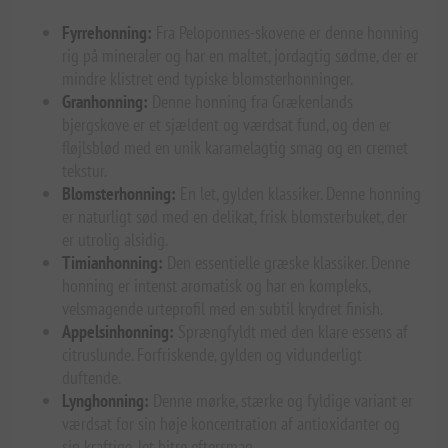
Fyrrehonning:
Fra Peloponnes-skovene er denne honning
rig på mineraler og har en maltet, jordagtig sødme, der er
mindre klistret end typiske blomsterhonninger.
Granhonning:
Denne honning fra Grækenlands
bjergskove er et sjældent og værdsat fund, og den er
fløjlsblød med en unik karamelagtig smag og en cremet
tekstur.
Blomsterhonning:
En let, gylden klassiker. Denne honning
er naturligt sød med en delikat, frisk blomsterbuket, der
er utrolig alsidig.
Timianhonning:
Den essentielle græske klassiker. Denne
honning er intenst aromatisk og har en kompleks,
velsmagende urteprofil med en subtil krydret finish.
Appelsinhonning:
Sprængfyldt med den klare essens af
citruslunde. Forfriskende, gylden og vidunderligt
duftende.
Lynghonning:
Denne mørke, stærke og fyldige variant er
værdsat for sin høje koncentration af antioxidanter og
sin kraftige, let bitre eftersmag.