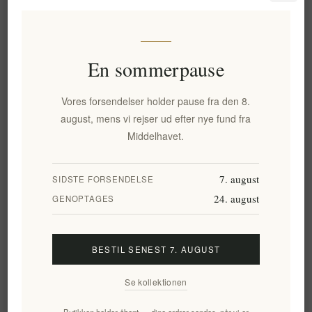
KØB
En sommerpause
Tilføj til ønskeliste
E-mail til en ven
Vores forsendelser holder pause fra den 8.
august, mens vi rejser ud efter nye fund fra
Leveringsdato:
2-8 dage
Middelhavet.
7. august
SIDSTE FORSENDELSE
Overview
Specifications
Reviews
Contact Us
24. august
GENOPTAGES
Vi præsenterer den buede skål i oliventræ, et fantastisk
BESTIL SENEST 7. AUGUST
stykke håndværk, der helt sikkert vil tilføje et strejf af luksus
til dit spisebord.
Se kollektionen
Denne skål er lavet af bæredygtigt oliventræ, som er blevet
Butikken holder åbent — dine ordrer sendes, når vi er