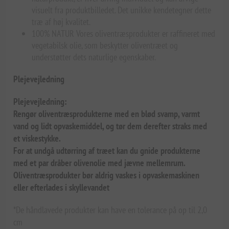
visuelt fra produktbilledet. Det unikke kendetegner dette
træ af høj kvalitet.
100% NATUR Vores oliventræsprodukter er raffineret med
vegetabilsk olie, som beskytter oliventræet og
understøtter dets naturlige egenskaber.
Plejevejledning
Plejevejledning:
Rengør oliventræsprodukterne med en blød svamp, varmt
vand og lidt opvaskemiddel, og tør dem derefter straks med
et viskestykke.
For at undgå udtørring af træet kan du gnide produkterne
med et par dråber olivenolie med jævne mellemrum.
Oliventræsprodukter bør aldrig vaskes i opvaskemaskinen
eller efterlades i skyllevandet
*De håndlavede produkter kan have en tolerance på op til 2,0
cm