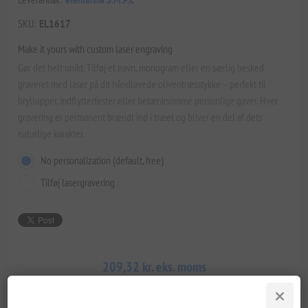
SKU:
EL1617
Make it yours with custom laser engraving
Gør det helt unikt. Tilføj et navn, monogram eller en særlig besked
graveret med laser på dit håndlavede oliventræsstykke – perfekt til
bryllupper, indflytterfester eller betænksomme personlige gaver. Hver
gravering er permanent brændt ind i træet og bliver en del af dets
naturlige karakter.
No personalization (default, free)
Tilføj lasergravering
209,32 kr. eks. moms
Laveste pris inden for de seneste 30 dage: 209,32 kr. eks. moms