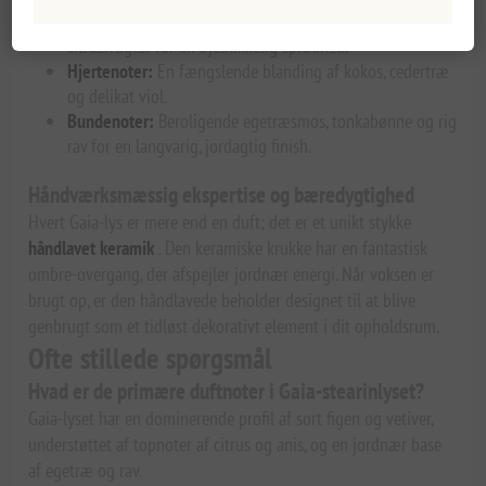
Topnoter:
Forfriskende anis, grønne blade og
citrusfrugter for en øjeblikkelig sprødhed.
Hjertenoter:
En fængslende blanding af kokos, cedertræ
og delikat viol.
Bundenoter:
Beroligende egetræsmos, tonkabønne og rig
rav for en langvarig, jordagtig finish.
Håndværksmæssig ekspertise og bæredygtighed
Hvert Gaia-lys er mere end en duft; det er et unikt stykke
håndlavet keramik
. Den keramiske krukke har en fantastisk
ombre-overgang, der afspejler jordnær energi. Når voksen er
brugt op, er den håndlavede beholder designet til at blive
genbrugt som et tidløst dekorativt element i dit opholdsrum.
Ofte stillede spørgsmål
Hvad er de primære duftnoter i Gaia-stearinlyset?
Gaia-lyset har en dominerende profil af sort figen og vetiver,
understøttet af topnoter af citrus og anis, og en jordnær base
af egetræ og rav.