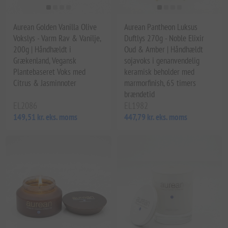
Aurean Golden Vanilla Olive
Aurean Pantheon Luksus
Vokslys - Varm Rav & Vanilje,
Duftlys 270g - Noble Elixir
200g | Håndhældt i
Oud & Amber | Håndhældt
Grækenland, Vegansk
sojavoks i genanvendelig
Plantebaseret Voks med
keramisk beholder med
Citrus & Jasminnoter
marmorfinish, 65 timers
brændetid
EL2086
EL1982
149,51 kr. eks. moms
447,79 kr. eks. moms