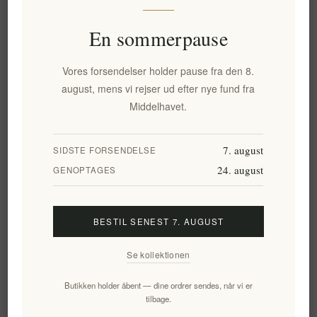
Tilgængelighed:
På lager
En sommerpause
Leveringsdato:
2-8 dage
Vores forsendelser holder pause fra den 8.
august, mens vi rejser ud efter nye fund fra
Overview
Reviews
Contact Us
Middelhavet.
Aurean Gaia Luxury Scented Candle
er et håndlavet duftstykke
7. august
SIDSTE FORSENDELSE
med solmodne
sorte figner
og vild
vetiver
. Dette
24. august
GENOPTAGES
middelhavsinspirerede duftlys er placeret i en unik, dyb ombre
keramisk beholder og tilbyder en kompleks aromatisk profil af
anis, cedertræ og egetræ, designet til luksuriøs
BESTIL SENEST 7. AUGUST
hjemmestemning og dekorativ genbrug.
Den olfaktoriske profil
Se kollektionen
Gaia er en hyldest til den rå skønhed i det græske landskab og
bruger en sofistikeret duftpyramide til at fremkalde
Butikken holder åbent — dine ordrer sendes, når vi er
middelhavslandet:
tilbage.