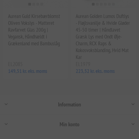
Aurean Guld Kirsebærblomst
Aurean Golden Lumos Duftlys
Oliven Vokslys - Matteret
- Fløjlsvanilje & Hvide Gløder
Ravfarvet Glas 200g |
45-50 timer | Håndlavet
Vegansk, Håndhældt i
Græsk Lys med Ondt Øje-
Grækenland med Bambuslåg
Charm, RCX Raps &
Kokosvoksblanding, Hvid Mat
Kar
EL2085
EL1979
149,51 kr. eks. moms
223,52 kr. eks. moms
Information
Min konto