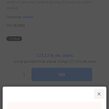
vetiver i en unik ombre keramisk beholder. En hyldest til rå græsk
skønhed.
Leverandør:
Aurean
SKU:
EL1981
223,52 kr. eks. moms
Laveste pris inden for de seneste 30 dage: 223,52 kr. eks. moms
KØB
Tilføj til ønskeliste
E-mail til en ven