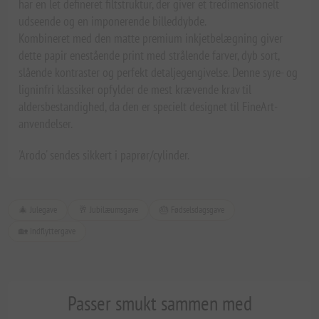
har en let defineret filtstruktur, der giver et tredimensionelt
udseende og en imponerende billeddybde.
Kombineret med den matte premium inkjetbelægning giver
dette papir enestående print med strålende farver, dyb sort,
slående kontraster og perfekt detaljegengivelse. Denne syre- og
ligninfri klassiker opfylder de mest krævende krav til
aldersbestandighed, da den er specielt designet til FineArt-
anvendelser.
'Arodo' sendes sikkert i paprør/cylinder.
🎄 Julegave
🥂 Jubilæumsgave
🎂 Fødselsdagsgave
🏡 Indflyttergave
Passer smukt sammen med