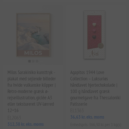
Milos Sarakiniko kunsttryk -
Agapitos 1944 Love
plakat med sejlende billeder
Collection – Luksuriøs
fra hvide vulkanske klipper |
håndlavet hjertechokolade |
Retro-moderne græsk ø-
100 g håndlavet græsk
rejseillustration, giclée A3
gourmetgave fra Thessaloniki
eller tekstureret UV-lærred
Patisserie
12×16
EL1363
36,63 kr. eks. moms
EL2063
512,38 kr. eks. moms
Enhedspris: 366,30 kr. per 1 kg(s)